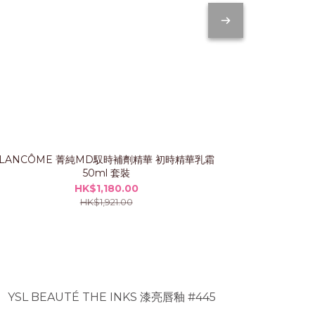
LANCÔME 菁純MD馭時補劑精華 初時精華乳霜
IP
50ml 套裝
HK$1,180.00
HK$1,921.00