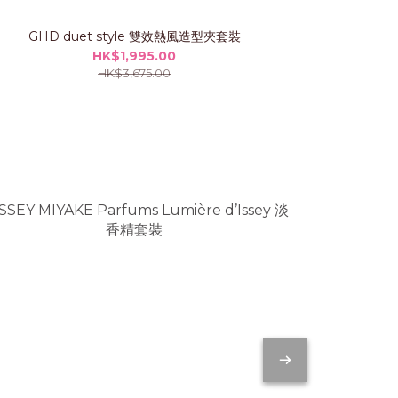
GHD duet style 雙效熱風造型夾套裝
GHD CHR
HK$1,995.00
HK$3,675.00