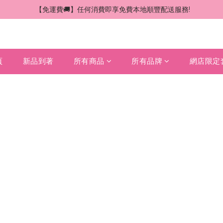
 【免運費🚚】任何消費即享免費本地順豐配送服務!
頁
新品到著
所有商品
所有品牌
網店限定