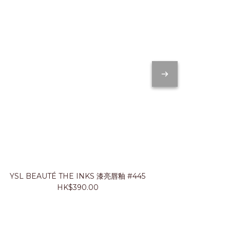
YSL BEAUTÉ THE INKS 漆亮唇釉 #445
JUNG SA
HK$390.00