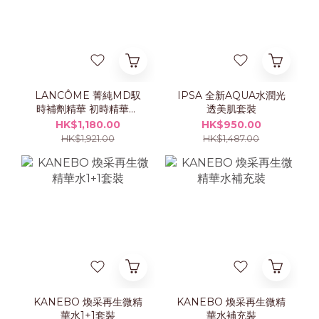
LANCÔME 菁純MD馭
IPSA 全新AQUA水潤光
時補劑精華 初時精華乳
透美肌套裝
霜 50ml 套裝
HK$1,180.00
HK$950.00
HK$1,921.00
HK$1,487.00
KANEBO 煥采再生微精
KANEBO 煥采再生微精
華水1+1套裝
華水補充裝