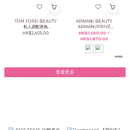
TOM FORD BEAUTY
ARMANI BEAUTY
私人調配香氛
ARMANI/PRIVÉ
TAORMINA ORANGE
ORANGE
HK$2,405.00
HK$1,260.00 ~
50ML
MÉDITERRANÉE 香水
HK$1,870.00
查看更多