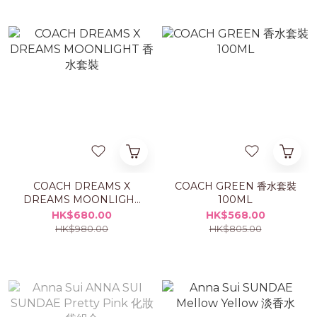
COACH DREAMS X
COACH GREEN 香水套裝
DREAMS MOONLIGHT
100ML
香水套裝
HK$680.00
HK$568.00
HK$980.00
HK$805.00