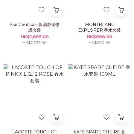
SkinCeuticals 保濕舒緩修
MONTBLANC
護套裝
EXPLORER 香水套裝
HK$1,865.00
HK$688.00
HK$2,235.00
HK$990.00
LACOSTE TOUCH OF
KATE SPADE CHEIRE 香