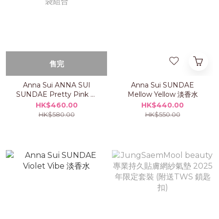
售完
Anna Sui ANNA SUI
Anna Sui SUNDAE
SUNDAE Pretty Pink 化
Mellow Yellow 淡香水
妝袋組合
HK$460.00
HK$440.00
HK$580.00
HK$550.00