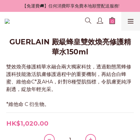
 【免運費🚚】任何消費即享免費本地順豐配送服務!
GUERLAIN 殿級蜂皇雙效煥亮修護精
華水150ml
雙效煥亮修護精華水融合兩大獨家科技，透過動態黑蜂修
護科技能激活肌膚修護過程中的重要機制，再結合白蜂
蜜、維他命C*及AHA，針對8種瑩肌指標，令肌膚更純淨
剔透，綻放年輕光采。
*維他命 C 衍生物。
HK$1,020.00