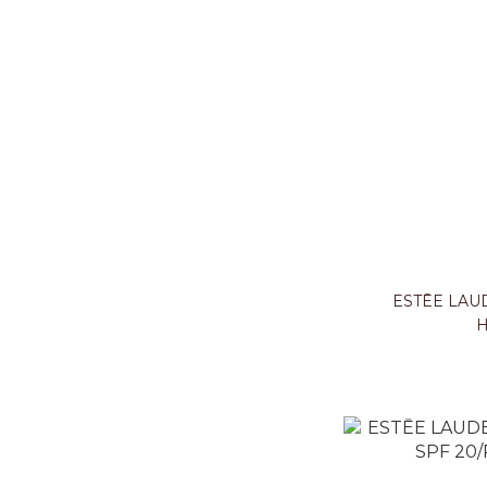
ESTĒE L
H