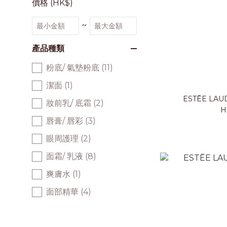
價格 (HK$)
~
產品種類
粉底/ 氣墊粉底 (11)
潔面 (1)
ESTĒE L
妝前乳/ 底霜 (2)
H
唇膏/ 唇彩 (3)
眼周護理 (2)
面霜/ 乳液 (8)
爽膚水 (1)
面部精華 (4)