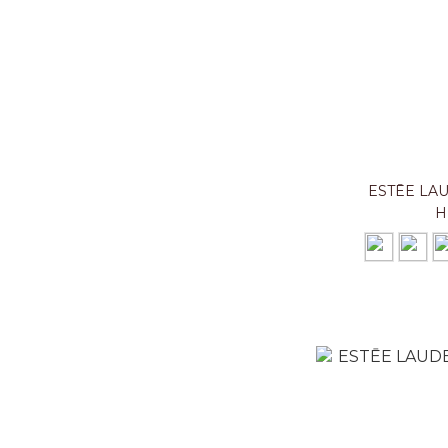
ESTĒE L
H