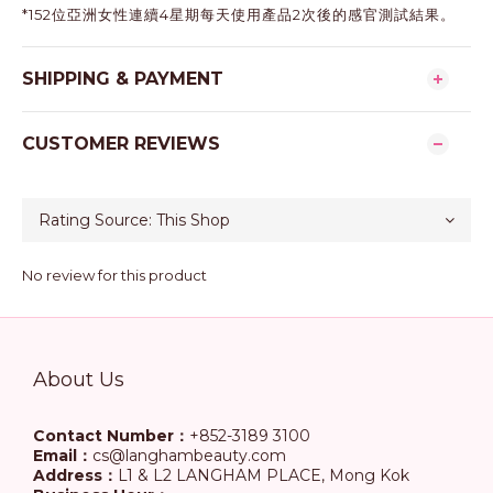
*152位亞洲女性連續4星期每天使用產品2次後的感官測試結果。
SHIPPING & PAYMENT
CUSTOMER REVIEWS
No review for this product
About Us
Contact Number：
+852-3189 3100
Email：
cs@langhambeauty.com
Address：
L1 & L2 LANGHAM PLACE, Mong Kok