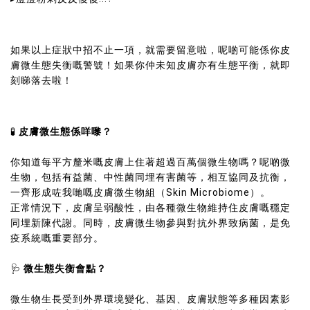
如果以上症狀中招不止一項，就需要留意啦，呢啲可能係你皮
膚微生態失衡嘅警號！如果你仲未知皮膚亦有生態平衡，就即
刻睇落去啦！
皮膚微生態係咩嚟？
🧪
你知道每平方釐米嘅皮膚上住著超過百萬個微生物嗎？呢啲微
生物，包括有益菌、中性菌同埋有害菌等，相互協同及抗衡，
一齊形成咗我哋嘅皮膚微生物組（Skin Microbiome）。
正常情況下，皮膚呈弱酸性，由各種微生物維持住皮膚嘅穩定
同埋新陳代謝。同時，皮膚微生物參與對抗外界致病菌，是免
疫系統嘅重要部分。
微生態失衡會點？
🩺
微生物生長受到外界環境變化、基因、皮膚狀態等多種因素影