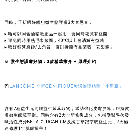
同時，千祈唔好觸犯微生態護膚3大禁忌🚨：
▸ 唔可以同含酒精嘅產品一起用，會同時殺滅有益菌
▸ 避免同時用熱毛巾敷面，40°C以上會消滅有益菌
▸ 唔好頻繁磨砂/去角質，否則拆毀有益菌嘅「安樂窩」
微生態護膚好物：3款精華推介 + 原理介紹
🌸
LANCÔME 全新GÉNIFIQUE煥活修護精華「小黑瓶」
1️⃣
含有7種益生元同埋益生菌萃取物，幫助強化皮膚屏障，維持皮
膚微生態嘅平衡。同時含有2大全新修復成分，包括受醫學啓發
嘅活性成分BETA-GLUCAN-CM及純甘草跟萃取益生元，7天極
速修護1年肌膚損害！