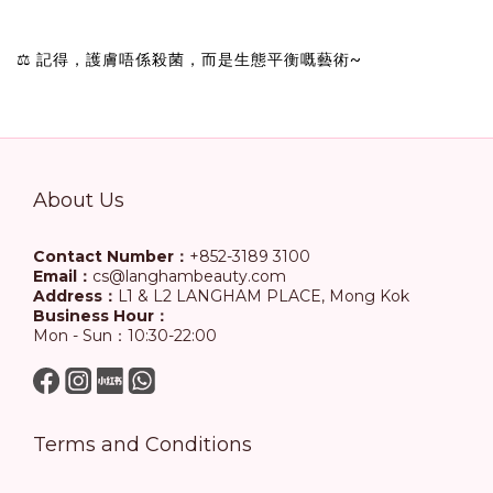
⚖️ 記得，護膚唔係殺菌，而是生態平衡嘅藝術~
About Us
Contact Number：
+852-3189 3100
Email：
cs@langhambeauty.com
Address：
L1 & L2 LANGHAM PLACE, Mong Kok
Business Hour：
Mon - Sun：10:30-22:00
Terms and Conditions