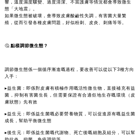
響，溫度濕度驟變、過度清潔、不當護膚等情況都會導致微生
態「大地震」。
如果微生態被破壞，會導致皮膚酸鹼性失調，有害菌大量繁
殖，從而引發各種皮膚問題，好似粉刺、皮炎、刺痛等等。
點樣調節微生態？
🤔
調節微生態係一個循序漸進嘅過程，要改善可以從以下3種方向
入手：
▸益生菌：即係對皮膚有積極作用嘅活性微生物，直接補充有益
菌，抑制有害菌生長，但需要保證有合適佢地生存嘅環境（皮
膚狀態）先有效
▸益生元：即係益生菌嘅必要營養物質，可以促進原有嘅益生菌
成長，幫助平衡微生態
▸後生元：即係益生菌嘅代謝物、死亡後嘅細胞及組分，可以幫
助抗炎、抑菌、免疫調節等