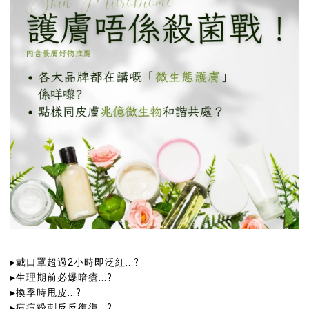
▸戴口罩超過2小時即泛紅...?
▸生理期前必爆暗瘡...?
▸換季時甩皮...?
▸痘痘粉刺反反復復...?