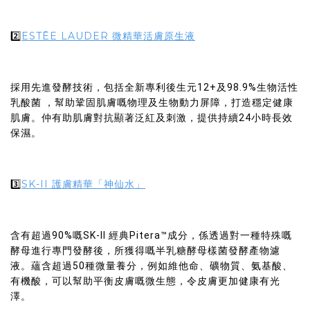
ESTĒE LAUDER 微精華活膚原生液
2️⃣
採用先進發酵技術，包括全新專利後生元12+及98.9%生物活性
乳酸菌 ，幫助鞏固肌膚嘅物理及生物動力屏障，打造穩定健康
肌膚。仲有助肌膚對抗顯著泛紅及刺激，提供持續24小時長效
保濕。
SK-II 護膚精華「神仙水」
3️⃣
含有超過90%嘅SK-II 經典Pitera™成分，係透過對一種特殊嘅
酵母進行專門發酵後，所獲得嘅半乳糖酵母樣菌發酵產物濾
液。蘊含超過50種微量養分，例如維他命、礦物質、氨基酸、
有機酸，可以幫助平衡皮膚嘅微生態，令皮膚更加健康有光
澤。