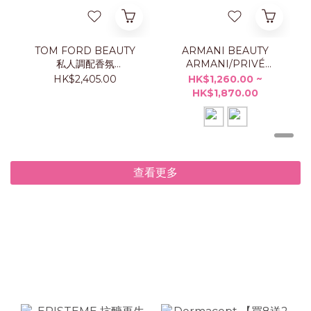
TOM FORD BEAUTY
ARMANI BEAUTY
私人調配香氛
ARMANI/PRIVÉ
TAORMINA ORANGE
ORANGE
HK$2,405.00
HK$1,260.00 ~
50ML
MÉDITERRANÉE 香水
HK$1,870.00
查看更多