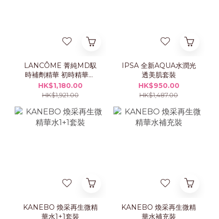
LANCÔME 菁純MD馭
IPSA 全新AQUA水潤光
時補劑精華 初時精華乳
透美肌套裝
霜 50ml 套裝
HK$1,180.00
HK$950.00
HK$1,921.00
HK$1,487.00
KANEBO 煥采再生微精
KANEBO 煥采再生微精
華水1+1套裝
華水補充裝