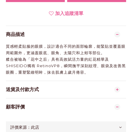
加入追蹤清單
商品描述
質感輕柔貼服的眼膜，設計適合不同的面部輪廓，能緊貼並覆蓋眼
周範圍外，更涵蓋眼底、眼角、太陽穴和上頰等部位。
糅合被喻為「花中之后」具有高效賦活力量的紅花精華及
SHISEIDO獨有 RetinoVP8，瞬間撫平深刻紋理、眼袋及改善黑
眼圈，重塑緊緻明眸，抹去肌膚上歲月倦容。
送貨及付款方式
顧客評價