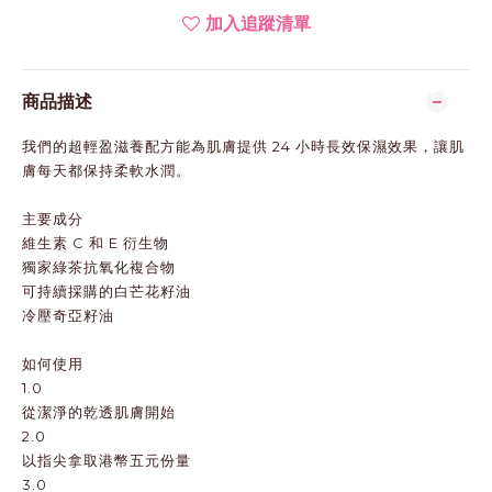
加入追蹤清單
商品描述
我們的超輕盈滋養配方能為肌膚提供 24 小時長效保濕效果，讓肌
膚每天都保持柔軟水潤。
主要成分
維生素 C 和 E 衍生物
獨家綠茶抗氧化複合物
可持續採購的白芒花籽油
冷壓奇亞籽油
如何使用
1.0
從潔淨的乾透肌膚開始
2.0
以指尖拿取港幣五元份量
3.0