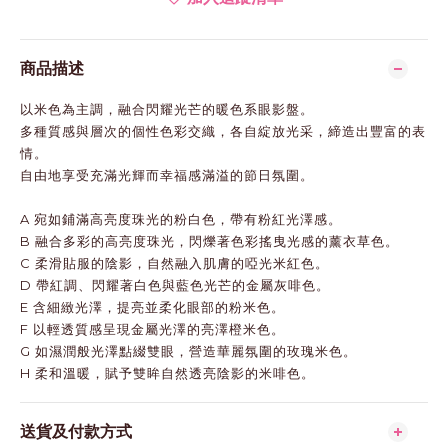
商品描述
以米色為主調，融合閃耀光芒的暖色系眼影盤。
多種質感與層次的個性色彩交織，各自綻放光采，締造出豐富的表
情。
自由地享受充滿光輝而幸福感滿溢的節日氛圍。
A 宛如鋪滿高亮度珠光的粉白色，帶有粉紅光澤感。
B 融合多彩的高亮度珠光，閃爍著色彩搖曳光感的薰衣草色。
C 柔滑貼服的陰影，自然融入肌膚的啞光米紅色。
D 帶紅調、閃耀著白色與藍色光芒的金屬灰啡色。
E 含細緻光澤，提亮並柔化眼部的粉米色。
F 以輕透質感呈現金屬光澤的亮澤橙米色。
G 如濕潤般光澤點綴雙眼，營造華麗氛圍的玫瑰米色。
H 柔和溫暖，賦予雙眸自然透亮陰影的米啡色。
送貨及付款方式