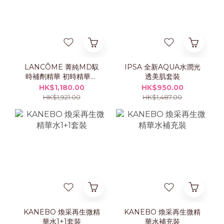
LANCÔME 菁純MD馭
IPSA 全新AQUA水潤光
時補劑精華 初時精華乳
透美肌套裝
霜 50ml 套裝
HK$1,180.00
HK$950.00
HK$1,921.00
HK$1,487.00
KANEBO 煥采再生微精
KANEBO 煥采再生微精
華水1+1套裝
華水補充裝