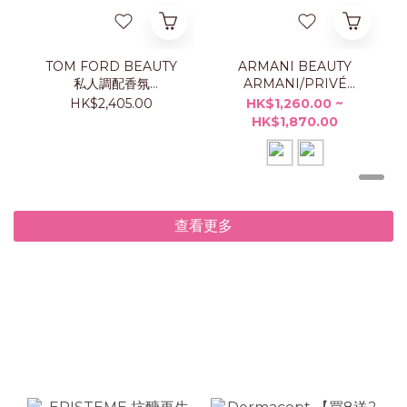
TOM FORD BEAUTY
ARMANI BEAUTY
私人調配香氛
ARMANI/PRIVÉ
TAORMINA ORANGE
ORANGE
HK$2,405.00
HK$1,260.00 ~
50ML
MÉDITERRANÉE 香水
HK$1,870.00
查看更多