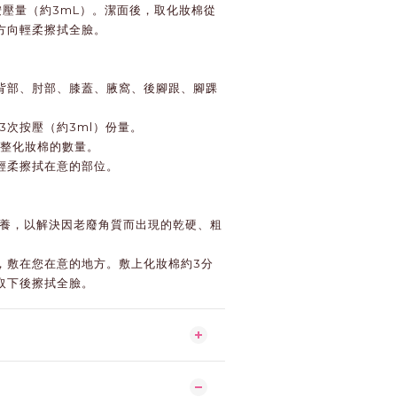
按壓量（約3mL）。潔面後，取化妝棉從
方向輕柔擦拭全臉。
背部、肘部、膝蓋、腋窩、後腳跟、腳踝
3次按壓（約3ml）份量。
調整化妝棉的數量。
輕柔擦拭在意的部位。
保養，以解決因老廢角質而出現的乾硬、粗
。
，敷在您在意的地方。敷上化妝棉約3分
取下後擦拭全臉。