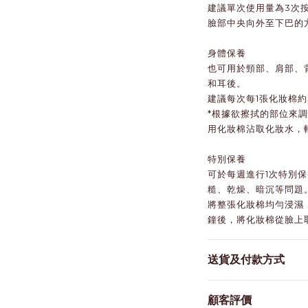
建議單次使用量為3次
臉部中央向外至下巴的
身體保養
也可用於頸部、肩部、
和耳後。
建議每次每1張化妝棉約
*根據欲擦拭的部位來
用化妝棉沾取化妝水，
特別保養
可於每週進行1次特別
糙、乾燥、暗沉等問題
將整張化妝棉均勻浸濕
鐘後，將化妝棉從臉上
送貨及付款方式
顧客評價