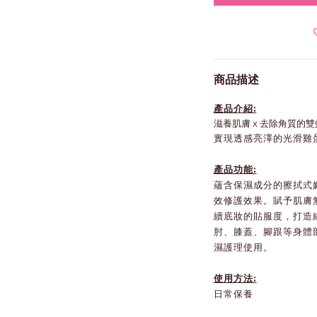
商品描述
產品介紹:
滋養肌膚 x 去除角質的
實現透感亮澤的光滑雞
產品功能:
蘊含保濕成分的擦拭式
效修護效果。賦予肌膚
續底妝的貼服度，打造
肘、膝蓋、腳跟等身體
濕護理使用。
使用方法:
日常保養