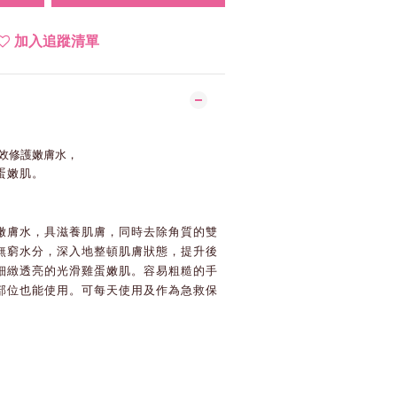
加入追蹤清單
雙效修護嫩膚水，
蛋嫩肌。
嫩膚水，具滋養肌膚，同時去除角質的雙
無窮水分，深入地整頓肌膚狀態，提升後
細緻透亮的光滑雞蛋嫩肌。容易粗糙的手
部位也能使用。可每天使用及作為急救保