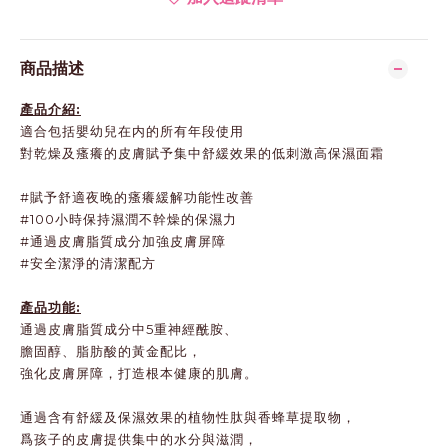
商品描述
產品介紹:
適合包括嬰幼兒在内的所有年段使用
對乾燥及瘙癢的皮膚賦予集中舒緩效果的低刺激高保濕面霜
#賦予舒適夜晚的瘙癢緩解功能性改善
#100小時保持濕潤不幹燥的保濕力
#通過皮膚脂質成分加強皮膚屏障
#安全潔淨的清潔配方
產品功能:
通過皮膚脂質成分中5重神經酰胺、
膽固醇、脂肪酸的黃金配比，
強化皮膚屏障，打造根本健康的肌膚。
通過含有舒緩及保濕效果的植物性肽與香蜂草提取物，
爲孩子的皮膚提供集中的水分與滋潤，