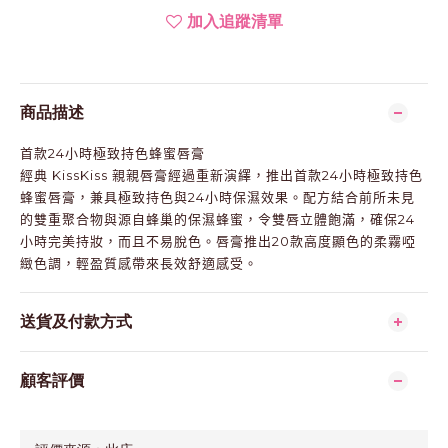
加入追蹤清單
商品描述
首款
24
小時極致持色蜂蜜唇膏
經典
KissKiss
親親唇膏經過重新演繹，推出首款
24
小時極致持色
蜂蜜唇膏，兼具極致持色與
24
小時保濕效果。配方結合前所未見
的雙重聚合物與源自蜂巢的保濕蜂蜜，令雙唇立體飽滿，確保
24
小時完美持妝，而且不易脫色。唇膏推出
20
款高度顯色的柔霧啞
緻色調，輕盈質感帶來長效舒適感受。
送貨及付款方式
顧客評價