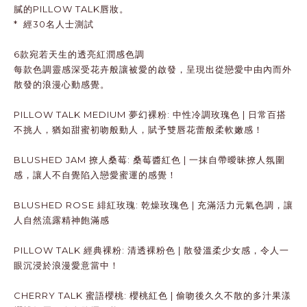
膩的PILLOW TALK唇妝。
* 經30名人士測試
6款宛若天生的透亮紅潤感色調
每款色調靈感深受花卉般讓被愛的啟發，呈現出從戀愛中由內而外
散發的浪漫心動感覺。
PILLOW TALK MEDIUM 夢幻裸粉: 中性冷調玫瑰色 | 日常百搭
不挑人，猶如甜蜜初吻般動人，賦予雙唇花蕾般柔軟嫩感！
BLUSHED JAM 撩人桑莓: 桑莓醬紅色 | 一抹自帶曖昧撩人氛圍
感，讓人不自覺陷入戀愛蜜運的感覺！
BLUSHED ROSE 緋紅玫瑰: 乾燥玫瑰色 | 充滿活力元氣色調，讓
人自然流露精神飽滿感
PILLOW TALK 經典裸粉: 清透裸粉色 | 散發溫柔少女感，令人一
眼沉浸於浪漫愛意當中！
CHERRY TALK 蜜語櫻桃: 櫻桃紅色 | 偷吻後久久不散的多汁果漾