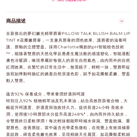
商品描述
全新推出的夢幻嫩光精華唇膏PILLOW TALK BLUSH BALM LIP
TINT #花瓣嫩唇膏，一支兼具唇膏的潤色效果、護唇蜜的滋養呵
護、唇釉的立體豐盈。採用Charlotte獨創的pH智能校色技術
™，能隨著雙唇的天然化學反應產生魔法般的感溫變化，智能適配
膚色冷暖調，喚現專屬於每個人的原生自然氣色，由內而外的自然
紅潤效果。在繁忙的日常生活中，無需鏡子，輕輕一抹，雙唇即綻
放宛如悸動時臉紅的嬌羞自然浪漫色彩，賦予如花瓣般柔嫩、豐盈
動人雙唇。
蘊含92% 保養成分，帶來奢潤舒適與呵護
特別注入92% 植物精萃油及乳木果油，結合高效胜肽複合物，大
幅提升呵護度、舒適度與強效持久力。提供長達24小時 長效水
潤，使用後1小時唇部水分提升高達248%*，由內而外持久鎖水，
令雙唇終日柔軟彈潤！每次輕抹都能即時補水保濕、豐盈飽滿、重
塑唇色、改善唇紋。當中蘊含光學柔焦微粒，在視覺上有效填補垂
直紋路，締造柔焦嫩光效果，呈現精緻天生麗質、如花瓣般柔軟細