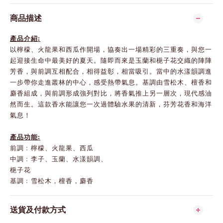
商品描述
產品介紹:
以檸檬、火龍果和西瓜作開場，協奏出一場精彩的三重奏，與您一
起迎接生命中最美好的夏天。隨即而來是玉蘭和梔子花交織的陣陣
芳香，與前調互相配合，相得益彰，相當吸引。當中的水漾韻調進
一步帶你走進叢林的中心，感受熱帶氣息。基調由雪松木、檀香和
麝香組成，與前調形成強列對比，將香氣推上另一層次，現代感油
然而生。這款香水能讓您一次過體驗水果的清新，芬芳花香和海洋
氣息！
產品功能:
前調﹕檸檬、火龍果、西瓜
中調﹕李子、玉蘭、水漾韻調、
梔子花
基調﹕雪松木，檀香，麝香
送貨及付款方式