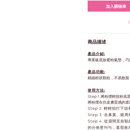
加入購物車
商品描述
產品介紹:
專業級底妝蜜粉氣墊，巧
產品功能:
精細粉狀顆粒，不易散脫
使用方法:
Step 1: 將粉撲輕
將粉撲在仿皮膚質感的遮
Step 2: 輕輕拍打
Step 3: 在鼻翼、眼
Step 4: 從眉間
的分佈更均勻，遮瑕效