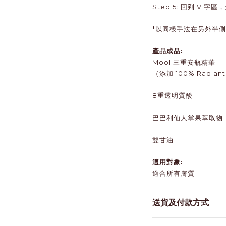
Step 5: 回到 V 
*以同樣手法在另外半
產品成品:
Mool 三重安瓶精華
（添加 100% Radian
8重透明質酸
巴巴利仙人掌果萃取物
雙甘油
適用對象:
適合所有膚質
送貨及付款方式