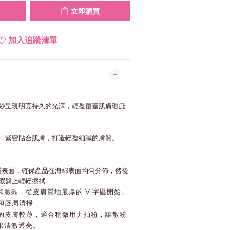
立即購買
加入追蹤清單
妙呈現明亮持久的光澤，輕盈覆蓋肌膚瑕疵
，緊密貼合肌膚，打造輕盈細膩的膚質。
按粉底霜表面，確保產品在海綿表面均勻分佈，然後
瑕盤上輕輕擦拭
下頜和臉頰，從皮膚質地最厚的 V 字區開始。
周和唇周清掃
至前額的皮膚較薄，適合稍微用力拍粉，讓散粉
果清澈透亮。