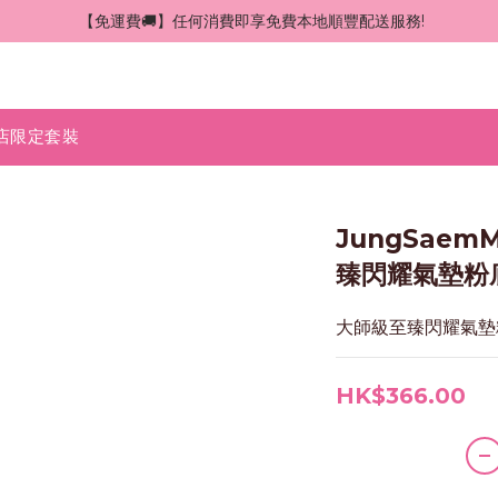
 【免運費🚚】任何消費即享免費本地順豐配送服務!
店限定套裝
JungSaemM
臻閃耀氣墊粉底 
大師級至臻閃耀氣墊粉底 
HK$366.00