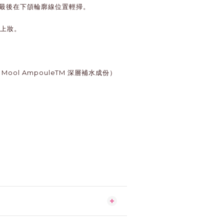
字區，最後在下頜輪廓線位置輕掃。
側上妝。
t Mool AmpouleTM 深層補水成份）