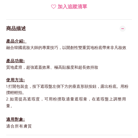
加入追蹤清單
商品描述
產品介紹:
融合韓國底妝大師的專業技巧，以開創性雙重質地粉底帶來非凡妝效
產品功能:
質地柔滑，超強遮蓋效果、極高貼服度和超長效持妝
使用方法:
1.打開包裝盒，按下遮瑕盤左側下方的垂直形狀按鈕，露出粉底。用粉
撲輕輕拍。
2.如需提高遮瑕度，可用粉撲取適量遮瑕膏，在遮瑕盤上調整用
量。
適用對象:
適合所有膚質