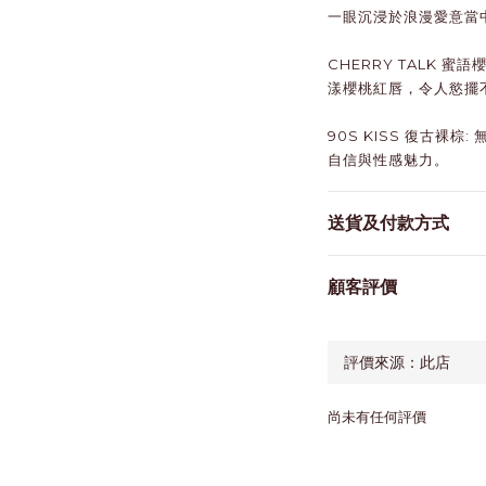
一眼沉浸於浪漫愛意當
CHERRY TALK 蜜
漾櫻桃紅唇，令人慾擺
90S KISS 復古裸
自信與性感魅力。
送貨及付款方式
顧客評價
尚未有任何評價