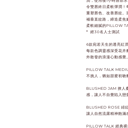
潤，使用後1小時唇部水
令雙唇終日柔軟彈潤！
重塑唇色、改善唇紋。
補垂直紋路，締造柔焦
柔軟細膩的PILLOW T
* 經30名人士測試
6款宛若天生的透亮紅
每款色調靈感深受花卉
外散發的浪漫心動感覺
PILLOW TALK ME
不挑人，猶如甜蜜初吻
BLUSHED JAM 撩
感，讓人不自覺陷入戀
BLUSHED ROSE 
讓人自然流露精神飽滿
PILLOW TALK 經