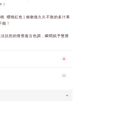
中！
語櫻桃: 櫻桃紅色 | 偷吻後久久不散的多汁果
不能！
棕: 無法抗拒的懷舊復古色調，瞬間賦予雙唇