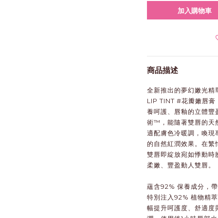
加入購物車
商品描述
全新推出的夢幻嫩光精華唇膏
LIP TINT #花瓣
養呵護、唇釉的立體豐盈。
術™，能隨著雙唇的天
適配膚色冷暖調，喚現
的自然紅潤效果。在繁
雙唇即綻放宛如悸動時
柔嫩、豐盈動人雙唇。
蘊含92% 保養成分，
特別注入92% 植物精
幅提升呵護度、舒適度與