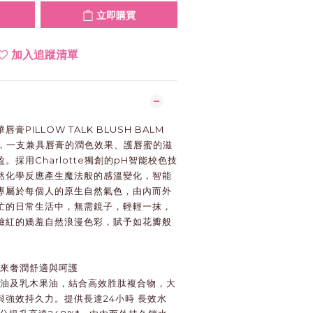
立即購買
加入追蹤清單
PILLOW TALK BLUSH BALM
嫩唇膏，一支兼具唇膏的潤色效果、護唇蜜的滋
採用Charlotte獨創的pH智能校色技
然化學反應產生魔法般的感溫變化，智能
專屬於每個人的原生自然氣色，由內而外
忙的日常生活中，無需鏡子，輕輕一抹，
臉紅的嬌羞自然浪漫色彩，賦予如花瓣般
帶來奢潤舒適與呵護
萃油及乳木果油，結合高效胜肽複合物，大
強效持久力。提供長達24小時 長效水