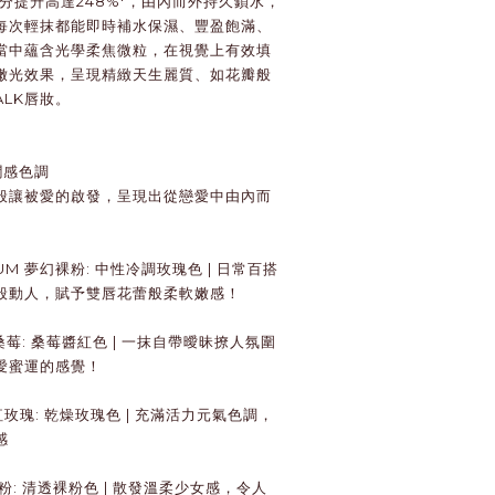
分提升高達248%*，由內而外持久鎖水，
每次輕抹都能即時補水保濕、豐盈飽滿、
當中蘊含光學柔焦微粒，在視覺上有效填
嫩光效果，呈現精緻天生麗質、如花瓣般
ALK唇妝。
潤感色調
般讓被愛的啟發，呈現出從戀愛中由內而
。
DIUM 夢幻裸粉: 中性冷調玫瑰色 | 日常百搭
般動人，賦予雙唇花蕾般柔軟嫩感！
人桑莓: 桑莓醬紅色 | 一抹自帶曖昧撩人氛圍
愛蜜運的感覺！
緋紅玫瑰: 乾燥玫瑰色 | 充滿活力元氣色調，
感
典裸粉: 清透裸粉色 | 散發溫柔少女感，令人