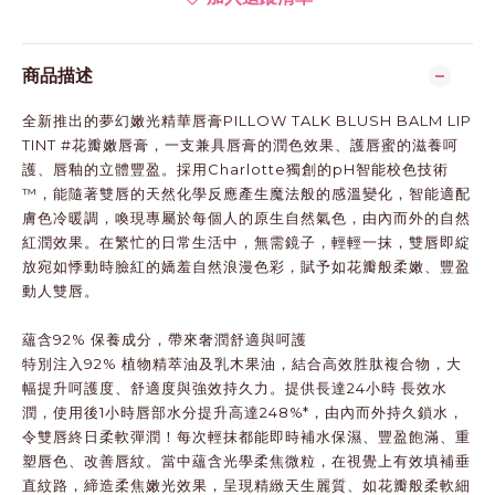
商品描述
全新推出的夢幻嫩光精華唇膏PILLOW TALK BLUSH BALM LIP
TINT #花瓣嫩唇膏，一支兼具唇膏的潤色效果、護唇蜜的滋養呵
護、唇釉的立體豐盈。採用Charlotte獨創的pH智能校色技術
™，能隨著雙唇的天然化學反應產生魔法般的感溫變化，智能適配
膚色冷暖調，喚現專屬於每個人的原生自然氣色，由內而外的自然
紅潤效果。在繁忙的日常生活中，無需鏡子，輕輕一抹，雙唇即綻
放宛如悸動時臉紅的嬌羞自然浪漫色彩，賦予如花瓣般柔嫩、豐盈
動人雙唇。
蘊含92% 保養成分，帶來奢潤舒適與呵護
特別注入92% 植物精萃油及乳木果油，結合高效胜肽複合物，大
幅提升呵護度、舒適度與強效持久力。提供長達24小時 長效水
潤，使用後1小時唇部水分提升高達248%*，由內而外持久鎖水，
令雙唇終日柔軟彈潤！每次輕抹都能即時補水保濕、豐盈飽滿、重
塑唇色、改善唇紋。當中蘊含光學柔焦微粒，在視覺上有效填補垂
直紋路，締造柔焦嫩光效果，呈現精緻天生麗質、如花瓣般柔軟細