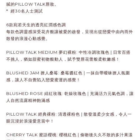
膩的PILLOW TALK唇妝。
* 經30名人士測試
6款宛若天生的透亮紅潤感色調
每款色調靈感深受花卉般讓被愛的啟發，呈現出從戀愛中由內而外
散發的浪漫心動感覺。
PILLOW TALK MEDIUM 夢幻裸粉: 中性冷調玫瑰色 | 日常百搭
不挑人，猶如甜蜜初吻般動人，賦予雙唇花蕾般柔軟嫩感！
BLUSHED JAM 撩人桑莓: 桑莓醬紅色 | 一抹自帶曖昧撩人氛圍
感，讓人不自覺陷入戀愛蜜運的感覺！
BLUSHED ROSE 緋紅玫瑰: 乾燥玫瑰色 | 充滿活力元氣色調，讓
人自然流露精神飽滿感
PILLOW TALK 經典裸粉: 清透裸粉色 | 散發溫柔少女感，令人一
眼沉浸於浪漫愛意當中！
CHERRY TALK 蜜語櫻桃: 櫻桃紅色 | 偷吻後久久不散的多汁果漾