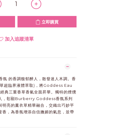
立即購買
加入追蹤清單
se 濃香氛 的香調馥郁醉人，散發迷人木調。香
超臨界液體萃取)，將Goddess Eau
原有的經典三重香草香氣全面昇華。獨特的煙燻
彰顯Burberry Goddess香氛系列
與明亮的薰衣草精華融合，交織出巧妙平
藿香，為香氛增添自信嫵媚的氣息，並帶
。