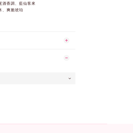
尾酒香調、藍仙客來
木、爽脆琥珀