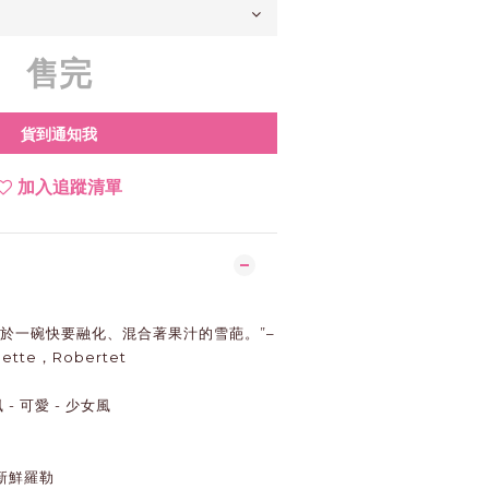
售完
貨到通知我
加入追蹤清單
於一碗快要融化、混合著果汁的雪葩。”–
nette，Robertet
風 - 可愛 - 少女風
新鮮羅勒