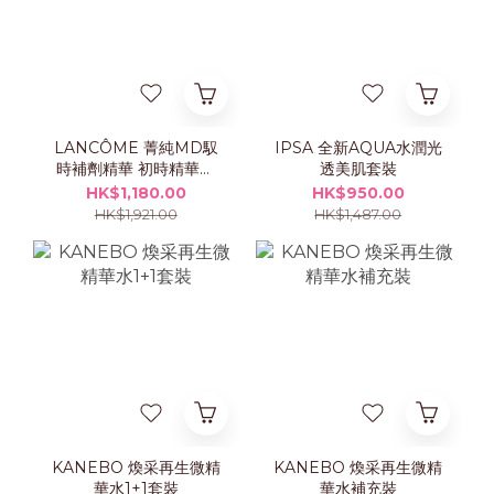
LANCÔME 菁純MD馭
IPSA 全新AQUA水潤光
時補劑精華 初時精華乳
透美肌套裝
霜 50ml 套裝
HK$1,180.00
HK$950.00
HK$1,921.00
HK$1,487.00
KANEBO 煥采再生微精
KANEBO 煥采再生微精
華水1+1套裝
華水補充裝