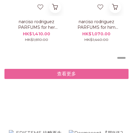
narciso rodriguez
narciso rodriguez
PARFUMS for her
PARFUMS for him
PURE MUSC BLANC
musc santal intense
HK$1,410.00
HK$1,070.00
intense 淡香精套裝
淡香精套裝
HK$1,810.00
HK$1,440.00
查看更多