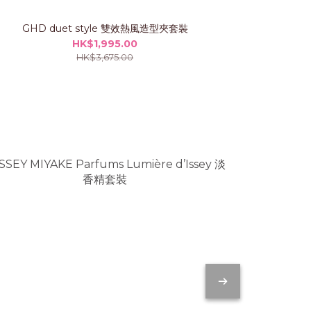
GHD duet style 雙效熱風造型夾套裝
GHD CHR
HK$1,995.00
HK$3,675.00