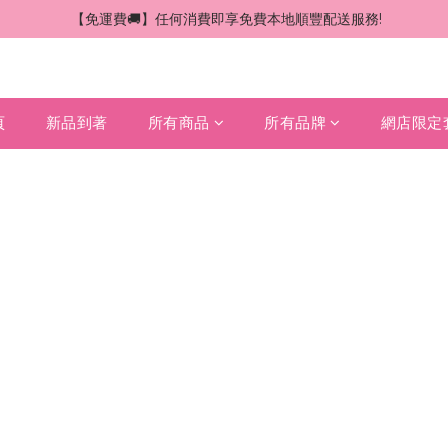
 【免運費🚚】任何消費即享免費本地順豐配送服務!
頁
新品到著
所有商品
所有品牌
網店限定