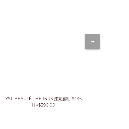
YSL BEAUTÉ THE INKS 漆亮唇釉 #445
JUNG SA
HK$390.00