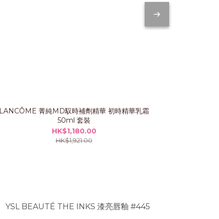
LANCÔME 菁純MD馭時補劑精華 初時精華乳霜
IP
50ml 套裝
HK$1,180.00
HK$1,921.00