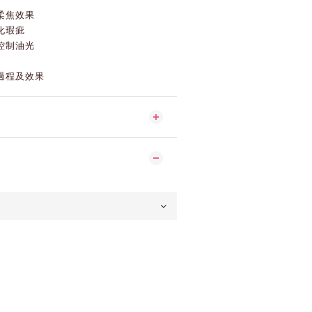
柔焦效果
化瑕疵
控制油光
過程及效果