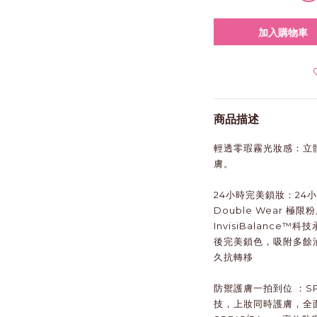
加入購物車
商品描述
輕透零瑕霧光妝感：立
膚。
24小時完美鎖妝：24
Double Wear 極限
InvisiBalanc
後完美鎖色，吸附多餘油
久抗轉移
防禦護膚一拍到位 ：SP
技，上妝同時護膚，全