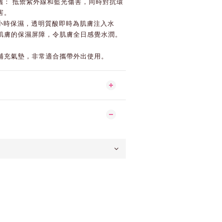
 高效防曬： 抵禦紫外線和藍光傷害，同時對抗環
害。
2小時保濕，透明質酸即時為肌膚注入水
肌膚的保濕屏障，令肌膚全日感覺水潤。
補充氣墊，非常適合攜帶外出使用。