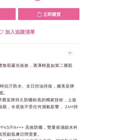
立即購買
加入追蹤清單
體無瑕霧光妝效，透薄輕盈如第二層肌
小時抗汗防水、全日控油持妝，媲美皇牌
粉底。
e™科技承襲皇牌持久防曬粉底的獨家技術，上妝
脂，令底妝不受任何濕氣影響， 24H持
F45/PA+++​ 高效防曬，雙重保濕鎖水科
面照顧肌膚日間需要。