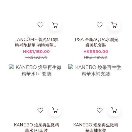
LANCÔME 菁純MD馭
IPSA 全新AQUA水潤光
時補劑精華 初時精華乳
透美肌套裝
霜 50ml 套裝
HK$1,180.00
HK$950.00
HK$1,921.00
HK$1,487.00
KANEBO 煥采再生微精
KANEBO 煥采再生微精
華水1+1套裝
華水補充裝