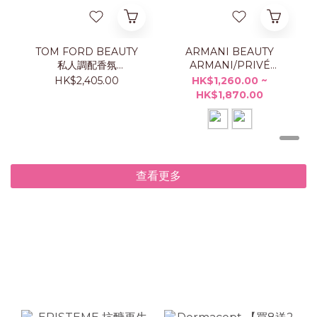
TOM FORD BEAUTY
ARMANI BEAUTY
私人調配香氛
ARMANI/PRIVÉ
TAORMINA ORANGE
ORANGE
HK$2,405.00
HK$1,260.00 ~
50ML
MÉDITERRANÉE 香水
HK$1,870.00
查看更多