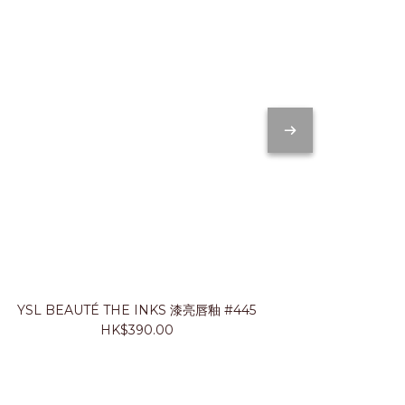
YSL BEAUTÉ THE INKS 漆亮唇釉 #445
JUNG SA
HK$390.00