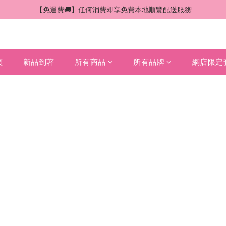
 【免運費🚚】任何消費即享免費本地順豐配送服務!
頁
新品到著
所有商品
所有品牌
網店限定