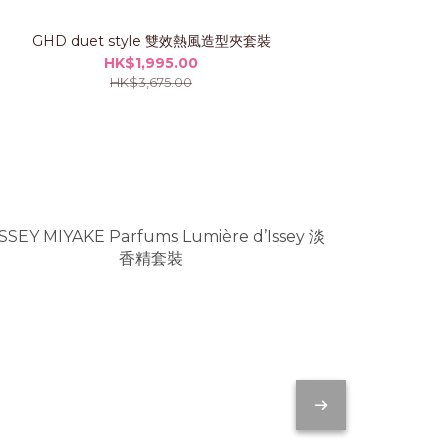
GHD duet style 雙效熱風造型夾套裝
GHD CHR
HK$1,995.00
HK$3,675.00