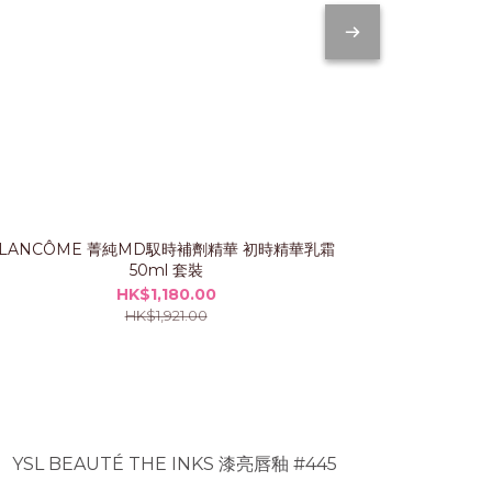
LANCÔME 菁純MD馭時補劑精華 初時精華乳霜
IP
50ml 套裝
HK$1,180.00
HK$1,921.00